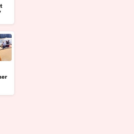
t
"
her