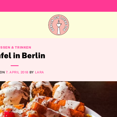
ESSEN & TRINKEN
fel in Berlin
 ON
7. APRIL 2018
BY
LARA