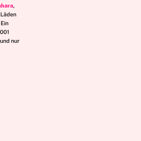
hara
,
e Läden
 Ein
1001
 und nur