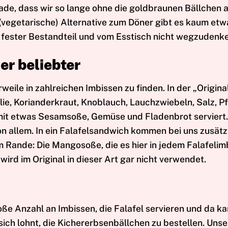
chade, dass wir so lange ohne die goldbraunen Bällchen 
(vegetarische) Alternative zum Döner gibt es kaum etw
in fester Bestandteil und vom Esstisch nicht wegzudenk
er beliebter
rweile in zahlreichen Imbissen zu finden. In der „Origina
lie, Korianderkraut, Knoblauch, Lauchzwiebeln, Salz, P
r mit etwas Sesamsoße, Gemüse und Fladenbrot serviert.
allem. In ein Falafelsandwich kommen bei uns zusätz
m Rande: Die Mangosoße, die es hier in jedem Falafelimb
 wird im Original in dieser Art gar nicht verwendet.
große Anzahl an Imbissen, die Falafel servieren und da 
sich lohnt, die Kichererbsenbällchen zu bestellen. Unse