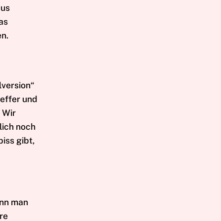
aus
as
en.
lversion“
feffer und
 Wir
lich noch
iss gibt,
kann man
re