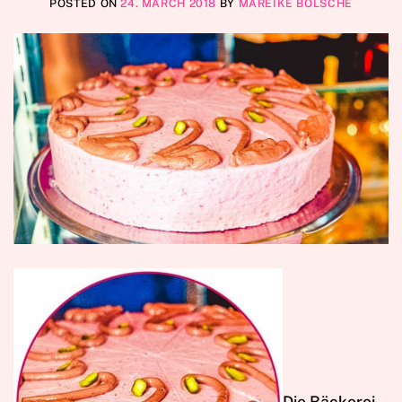
POSTED ON
24. MARCH 2018
BY
MAREIKE BÖLSCHE
D
ie Bäckerei