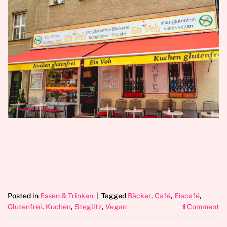
Posted in
Essen & Trinken
|
Tagged
Bäcker
,
Café
,
Eiscafé
,
Glutenfrei
,
Kuchen
,
Steglitz
,
Vegan
1
Comment